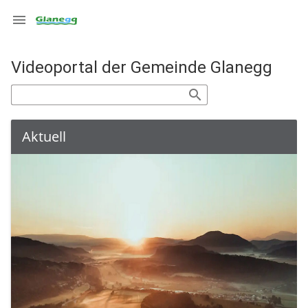
iver
Streamdiver

Videoportal der Gemeinde Glanegg
search
Aktuell